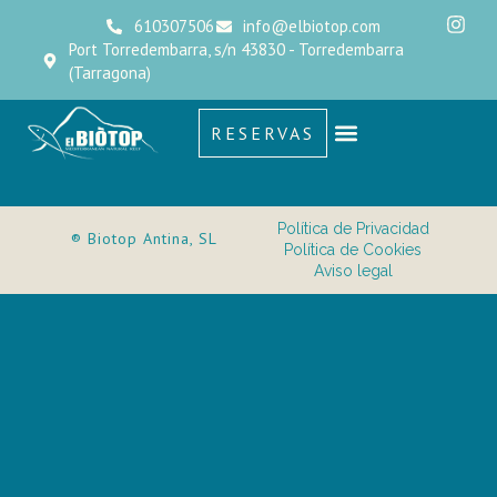
610307506
info@elbiotop.com
Port Torredembarra, s/n 43830 - Torredembarra
(Tarragona)
RESERVAS
Política de Privacidad
® Biotop Antina, SL
Política de Cookies
Aviso legal