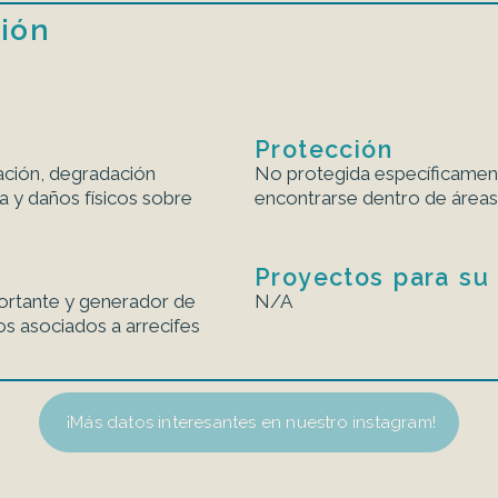
ión
Protección
ación, degradación
No protegida específicament
a y daños físicos sobre
encontrarse dentro de áreas
Proyectos para su
rtante y generador de
N/A
s asociados a arrecifes
¡Más datos interesantes en nuestro instagram!