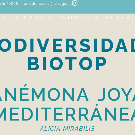
 s/n 43830 - Torredembarra (Tarragona)
IO
EL BIÒTOP
ACTIVIDADES
GALERÍA
IODIVERSIDA
BIOTOP
ANÉMONA JOY
MEDITERRÁNE
ALICIA MIRABILIS