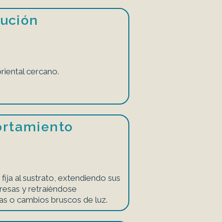
bución
riental cercano.
rtamiento
ja al sustrato, extendiendo sus
resas y retraíéndose
s o cambios bruscos de luz.