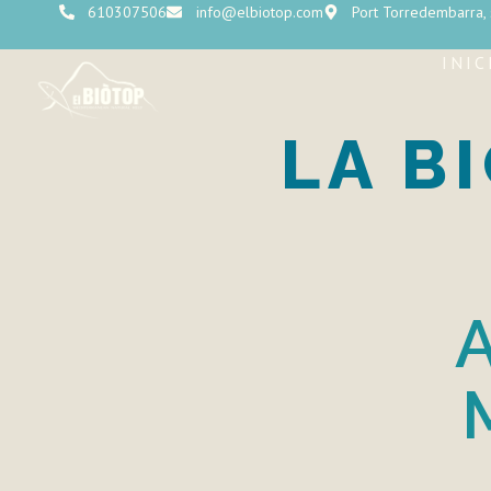
610307506
info@elbiotop.com
Port Torredembarra,
INIC
LA B