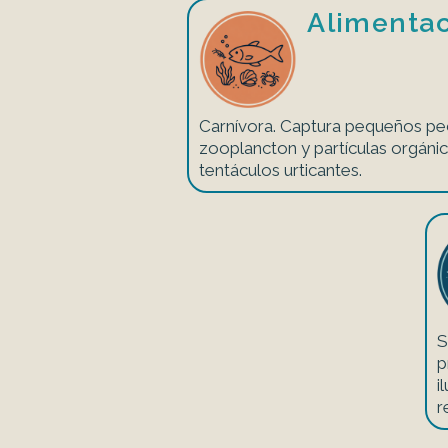
Alimenta
Carnívora. Captura pequeños pe
zooplancton y partículas orgáni
tentáculos urticantes.
S
p
i
r