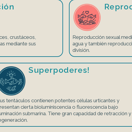
ción
Repro
ces, crustáceos,
Reproducción sexual media
cas mediante sus
agua y también reproducc
división.
Superpoderes!
us tentáculos contienen potentes células urticantes y
resentan cierta bioluminiscencia o fluorescencia bajo
luminación submarina. Tiene gran capacidad de retracción y
egeneración.