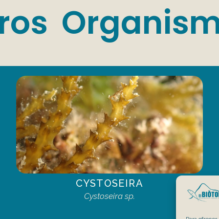
ros Organis
CYSTOSEIRA
Cystoseira sp.