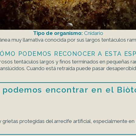
Tipo de organismo:
Cnidario
ea muy llamativa conocida por sus largos tentáculos rami
 ¿CÓMO PODEMOS RECONOCER A ESTA ESP
rosos tentáculos largos y finos terminados en pequeñas r
ranslúcidos. Cuando está retraída puede pasar desapercibida
 podemos encontrar en el Biòt
 grietas protegidas del arrecife artificial, especialmente e