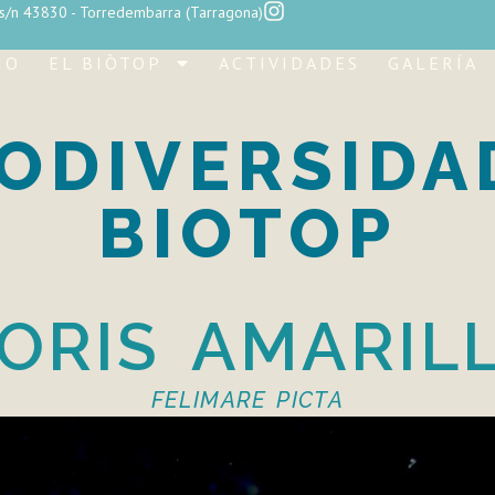
 s/n 43830 - Torredembarra (Tarragona)
IO
EL BIÒTOP
ACTIVIDADES
GALERÍA
IODIVERSIDA
BIOTOP
ORIS AMARIL
FELIMARE PICTA