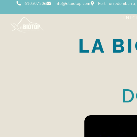
610307506
info@elbiotop.com
Port Torredembarra,
INIC
LA B
D