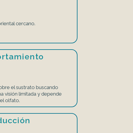
riental cercano.
rtamiento
obre el sustrato buscando
na visión limitada y depende
el olfato.
ducción