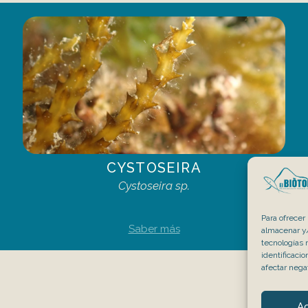
CYSTOSEIRA
Cystoseira sp.
Para ofrecer
Saber más
almacenar y/
tecnologías 
identificaci
afectar nega
A