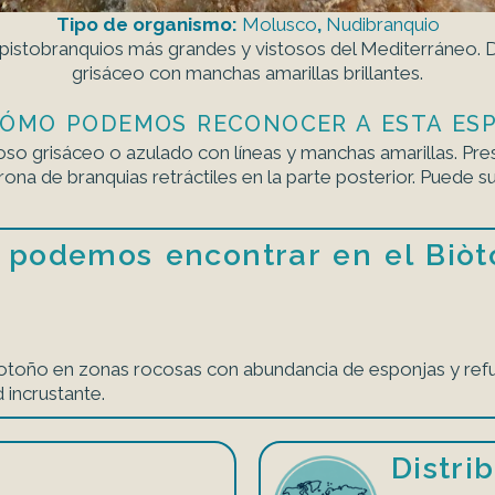
Tipo de organismo:
Molusco
,
Nudibranquio
 opistobranquios más grandes y vistosos del Mediterráneo. D
grisáceo con manchas amarillas brillantes.
 ¿CÓMO PODEMOS RECONOCER A ESTA ESP
so grisáceo o azulado con líneas y manchas amarillas. Pre
ona de branquias retráctiles en la parte posterior. Puede s
 podemos encontrar en el Biòt
otoño en zonas rocosas con abundancia de esponjas y refu
 incrustante.
Distri