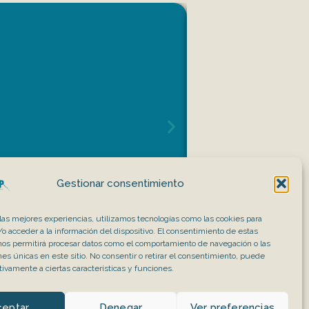
Gestionar consentimiento
 las mejores experiencias, utilizamos tecnologías como las cookies para
o acceder a la información del dispositivo. El consentimiento de estas
nos permitirá procesar datos como el comportamiento de navegación o las
ones únicas en este sitio. No consentir o retirar el consentimiento, puede
tivamente a ciertas características y funciones.
Política de Privacidad
ceptar
Denegar
Ver preferencias