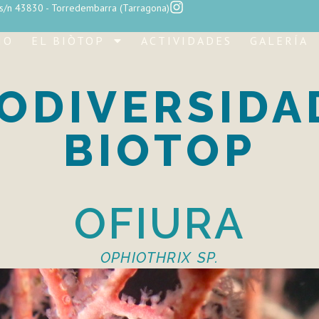
 s/n 43830 - Torredembarra (Tarragona)
IO
EL BIÒTOP
ACTIVIDADES
GALERÍA
IODIVERSIDA
BIOTOP
OFIURA
OPHIOTHRIX SP.