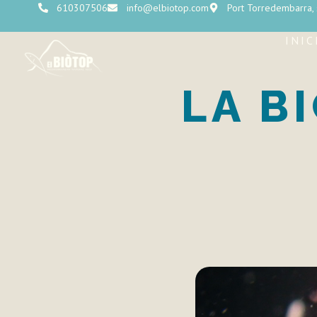
610307506
info@elbiotop.com
Port Torredembarra,
INIC
LA B