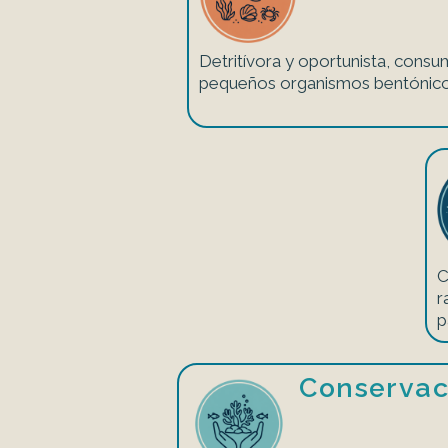
Detritívora y oportunista, consu
pequeños organismos bentónico
C
r
p
Conservac