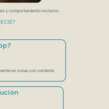
les y comportamiento nocturno.
ECIE?
 .
op?
lmente en zonas con corriente
bución