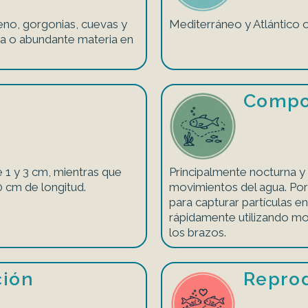
eno, gorgonias, cuevas y
Mediterráneo y Atlántico o
da o abundante materia en
Compo
e 1 y 3 cm, mientras que
Principalmente nocturna y 
0 cm de longitud.
movimientos del agua. Por
para capturar partículas 
rápidamente utilizando m
los brazos.
ción
Repro