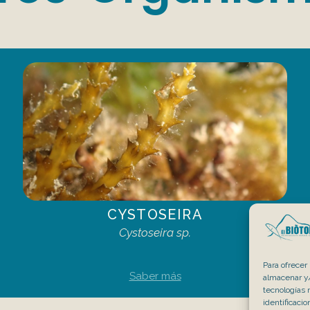
CYSTOSEIRA
Cystoseira sp.
Para ofrecer
Saber más
almacenar y/
tecnologías 
identificaci