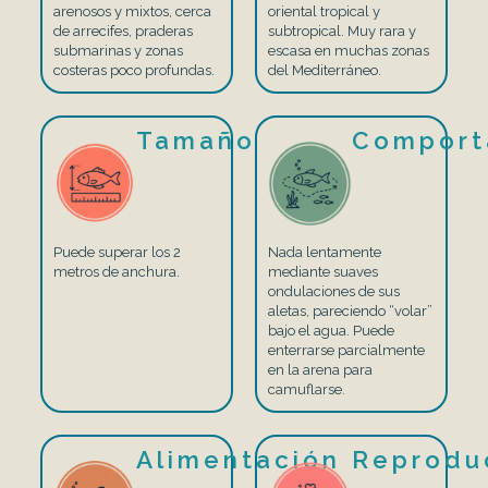
arenosos y mixtos, cerca
oriental tropical y
de arrecifes, praderas
subtropical. Muy rara y
submarinas y zonas
escasa en muchas zonas
costeras poco profundas.
del Mediterráneo.
Tamaño
Comport
Puede superar los 2
Nada lentamente
metros de anchura.
mediante suaves
ondulaciones de sus
aletas, pareciendo “volar”
bajo el agua. Puede
enterrarse parcialmente
en la arena para
camuflarse.
Alimentación
Reprodu